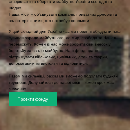
створювати та оберігати майбутнє України сьогодні та
щодня.
Наша місія – об’єднувати компанії, приватних донорів та
волонтерів з тими, хто потребує допомоги.
У цей складний для України час ми повинні об’єднати наші
зусилля заради майбутнього, де мир, свобода та гідність
переможуть. Кожен із нас може зробити свій внесок у
боротьбу за світле майбутнє. Наш фонд прагне
підтримувати військових, цивільних, дітей та тварин,
допомагаючи їм вистояти та відновитися.
Разом ми сильніші, разом ми зможемо подолати будь-які
труднощі. Долучайтеся до нашої місії – кожен крок має
значення!
Проекти фонду