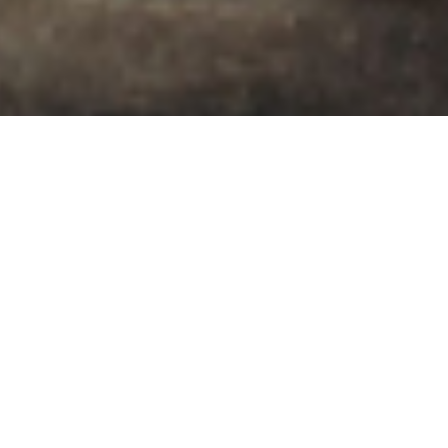
На забезпеченні
фонду
Армія, діти, майбутнє
. Ці слова — щоденна
реальність, турбота та натхнення – наша, численних
партнерів, волонтерів та друзів фонду, кожен із яких
бажає зробити свій внесок
у існування
прекрасної України.
Наша місія
– об’єднувати
компанії, приватних донорів та волонтерів з тими,
хто потребує допомоги. Долучайтесь!