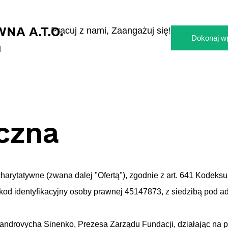
NA A.T.O.
Pracuj z nami,
Zaangażuj się!
Dokonaj wp
M
iczna
harytatywne (zwana dalej "Ofertą"), zgodnie z art. 641 Kodeksu 
kod identyfikacyjny osoby prawnej 45147873, z siedzibą pod a
androvycha Sinenko, Prezesa Zarządu Fundacji, działając na po