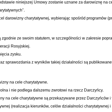
dstawie niniejszej Umowy zostanie uznane za darowiznę na cel
arytatywnych".
el darowizny charytatywnej, wybierając spośród programów (pr
ą zgodnie ze swoim statutem, w szczególności w zakresie popra
eracji Rosyjskiej.
ięcia zysku.
raz sprawozdania z wyników takiej działalności są publikowane 
izny na cele charytatywne.
wolna i nie podlega dalszemu zwrotowi na rzecz Darczyńcy.
wizny na cele charytatywne są przekazywane przez Darczyńców 
ywnej (realizacja kierunków, celów działalności charytatywnej