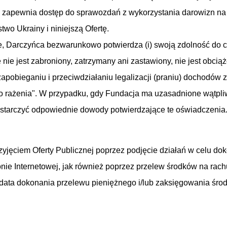
zapewnia dostęp do sprawozdań z wykorzystania darowizn na c
o Ukrainy i niniejszą Ofertę.
e, Darczyńca bezwarunkowo potwierdza (i) swoją zdolność do cz
e nie jest zabroniony, zatrzymany ani zastawiony, nie jest obci
apobieganiu i przeciwdziałaniu legalizacji (praniu) dochodów z
o rażenia". W przypadku, gdy Fundacja ma uzasadnione wątpli
starczyć odpowiednie dowody potwierdzające te oświadczenia
zyjęciem Oferty Publicznej poprzez podjęcie działań w celu d
onie Internetowej, jak również poprzez przelew środków na r
t data dokonania przelewu pieniężnego i/lub zaksięgowania ś