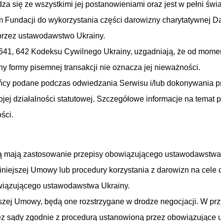
dza się ze wszystkimi jej postanowieniami oraz jest w pełni ś
em Fundacji do wykorzystania części darowizny charytatywnej D
 przez ustawodawstwo Ukrainy.
639, 641, 642 Kodeksu Cywilnego Ukrainy, uzgadniają, że od mo
y formy pisemnej transakcji nie oznacza jej nieważności.
ńcy podane podczas odwiedzania Serwisu i/lub dokonywania p
wojej działalności statutowej. Szczegółowe informacje na tema
ści.
ą mają zastosowanie przepisy obowiązującego ustawodawstwa 
iniejszej Umowy lub procedury korzystania z darowizn na cele
wiązującego ustawodawstwa Ukrainy.
jszej Umowy, będą one rozstrzygane w drodze negocjacji. W p
zez sądy zgodnie z procedurą ustanowioną przez obowiązujące