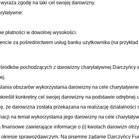
yraża zgodę na taki cel swojej darowizny.
rytatywne:
ne płatności w dowolnej wysokości.
e za pośrednictwem usług banku użytkownika (na przykład Pri
a środków pochodzących z darowizny charytatywnej Darczyńcy 
ej.
ania obszarów wykorzystania darowizny na cele charytatywne z
reślił konkretny cel swojej darowizny na podstawie odrębnej
ię, że darowizna została przekazana na realizację działalności 
macji na temat wykorzystania jego darowizny na cele charytat
 finansowe zawierające informacje o (i) kwotach darowizn otr
w okresie sprawozdawczym. Na pisemne żądanie Darczyńcy Fun