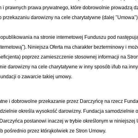
 i prawnych prawa prywatnego, które dobrowolnie prowadzą dzi
o przekazaniu darowizny na cele charytatywne (dalej "Umowa")
j opublikowania na stronie internetowej Funduszu pod następując
Internetową"). Niniejsza Oferta ma charakter bezterminowy i m
eficjenta) poprzez zamieszczenie stosownej informacji na Stron
e darowizny na cele charytatywne w inny sposób i/lub na inny
undacji o zawarcie takiej umowy.
łatne i dobrowolne przekazanie przez Darczyńcę na rzecz Fund
dzielnie określa wysokość darowizny. Fundacja samodzielnie 
e Darczyńca postanowi inaczej w trybie określonym w niniejsze
b pośrednio przez którąkolwiek ze Stron Umowy.